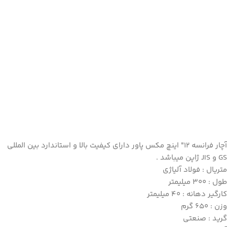
آچار
فرانسه 12″ اینچ مکس پاور
دارای کیفیت بالا و استاندارد بین المللی
GS و JIS ژاپن میباشد .
متریال : فولاد آلیاژی
طول : 300 میلیمتر
کارگیر دهانه : 40 میلیمتر
وزن : 650 گرم
گرید : صنعتی