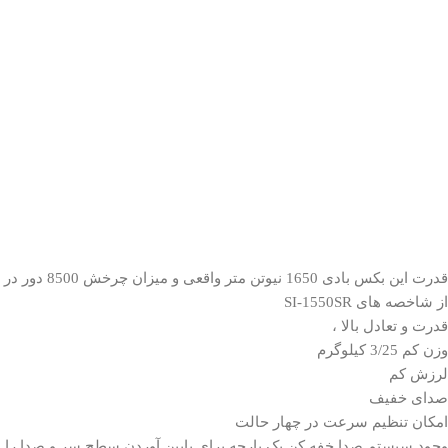
قدرت این بکس بادی 1650 نیوتن متر واقعی و میزان چرخش 8500 دور در دقیقه میباشد .
از شاخصه های SI-1550SR
قدرت و تعادل بالا ،
وزن کم 3/25 کیلوگرم
لرزش کم
صدای خفیف
امکان تنظیم سرعت در چهار حالت
وجود سیستم صدا خفه کن یک پارچه برای پایین آوردن سطح سر و صدا را میت