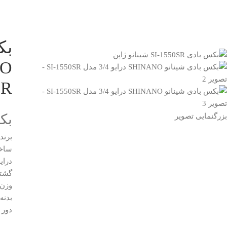
بک
SR
بکس 
بزرگنمایی تصویر
برند : 
ساخت
درایو : /4
گشتاور : 0
وزن : 3/25 ک
بدنه
دور : 0RPM