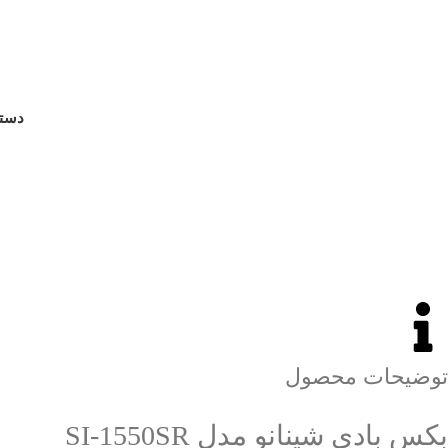
دسته
توضیحات محصول
بکس بادی شینانو مدل SI-1550SR