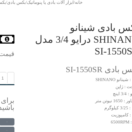
خانه
ابزار آلات بادی یا پنوماتیک
بکس بادی
بکس بادی 
س بادی شینانو
SHINANO درایو 3/4 مدل
SI-1550
قیمت
بادی SI-1550SR
شینانو SHINANO
 : ژاپن
3 اینچ
برای 
165 نیوتن متر
باشید
یلوگرم
 : کامپوزیت
650
ارتباط در واتس اپ
ارتباط در تلگرام