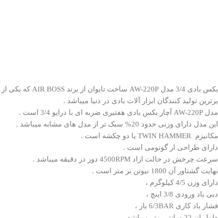
بکس بادی 3/4 مدل
AW-220P
ساخت تایوان از برند AIR BOSS که یکی از
برترین تولید کنندگان ابزار آلات بادی در دنیا میباشد .
مدل AW-220P آچار بکس بادی هفتیری ضربه ای با درایو 3/4 است .
این مدل دارای وزنی حدود 20% سبک تر از مدل های مشابه میباشد .
مکانیزم TWIN HAMMER یا دو چکشه است .
دارای طراحی ار گونومی است .
سرعت چرخش در حالت ازاد 4500RPM دور در دقیقه میباشد .
نهایت گشتاور آن 1800 نیوتن بر متر است .
دارای وزن 4/5 کیلوگرم ،
دبی باد ورودی 3/8 اینچ ،
فشار باد کاری 6/3BAR بار ،
طول ان 22 سانتی متر میباشد .