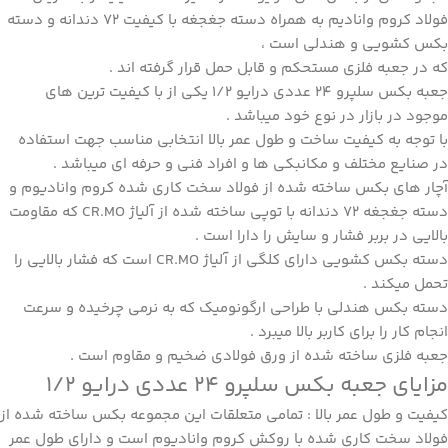
فولاد کروم وانادیم به همراه دسته جغجغه با کیفیت 72 دندانه و دسته
بکس کشویی و هندلی است ،
که در جعبه فلزی مستحکم و قابل حمل قرار گرفته اند .
جعبه بکس
سلپرو
24 عددی درایو 1/2 یکی از با کیفیت ترین های
موجود در بازار در نوع خود میباشد .
با توجه به کیفیت ساخت و طول عمر بالا انتخابی مناسب جهت استفاده
در صنایع مختلف و مکانبکی ها و افراد فنی و حرفه ای میباشد .
آچار های بکس ساخته شده از فولاد سخت کاری شده کروم وانادیوم و
دسته جغجغه 72 دندانه با توپی ساخته شده از آلیاژ CR.MO که مقاومت
بالایی در بربر فشار و سایش را دارا است .
دسته بکس کشویی دارای کلگی از آلیاژ CR.MO است که فشار بالایی را
تحمل میکند .
دسته بکس هندلی با طراحی ارگونومیک که به نرمی چرخیده و سرعت
انجام کار را برای کاربر بالا میبرد .
جعبه فلزی ساخته شده از ورق فولادی ضخیم و مقاوم است .
مزایای جعبه بکس سلپرو 24 عددی درایو 1/2
کیفیت و طول عمر بالا : تمامی متعلقات این مجموعه بکس ساخته شده از
فولاد سخت کاری شده با روکش کروم وانادیوم است و دارای طول عمر