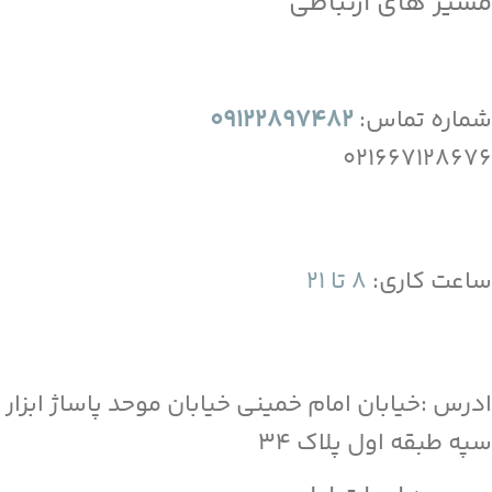
مسیر های ارتباطی
شماره تماس:
09122897482
021667128676
ساعت کاری:
8 تا 21
ادرس :خیابان امام خمینی خیابان موحد پاساژ ابزار
سپه طبقه اول پلاک 34