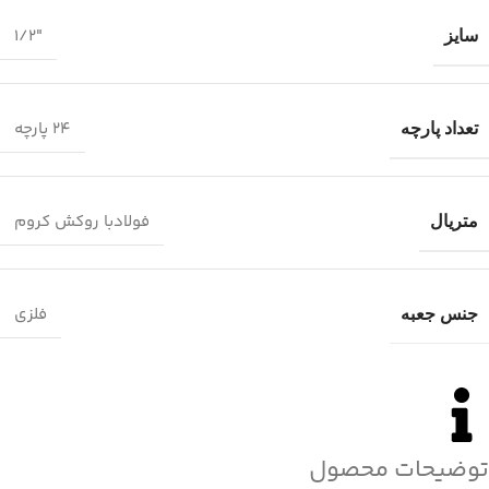
1/2″
سایز
24 پارچه
تعداد پارچه
فولادبا روکش کروم
متریال
فلزی
جنس جعبه
توضیحات محصول