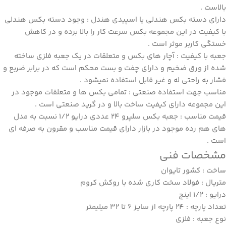
بالاست .
دارای دسته بکس هندلی یا اسپیدی هندل : وجود دسته بکس هندلی
با کیفیت در این مجموعه بکس سرعت کار را بالا برده و در کاهش
خستگی کاربر موثر است .
جعبه با کیفیت : آچار های بکس و متعلقات در یک جعبه فلزی ساخته
شده از ورق ضخیم و دارای چفت و بست محکم است که در برابر ضربع و
فشار به راحتی له و غیر قابل استفاده نمیشود .
مناسب جهت استفاده صنعتی : تمامی بکس ها و متعلقات موجود در
این مجموعه دارای کیفیت ساخت بالا و در گرید صنعتی است .
قیمت مناسب :
جعبه بکس سلپرو 24
عددی درایو 1/2 نسبت به مدل
های هم رده موجود در بازار دارای قیمت مناسب و مقرون به صرفه ای
است .
مشخصات فنی
ساخت : کشور تایوان
متریال : فولاد سخت کاری شده با روکش کروم
درایو : 1/2 اینچ
تعداد پارچه : 24 پارچه از سایز 6 تا 32 میلیمتر
نوع جعبه : فلزی