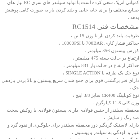
کمپانی انرپک سعی کرده است با تولید سیلندر های سری RC نیاز های
صنایع مختلف را برای جابه جایی و بلند کردن بار به صورت کامل پوشش
بدهد .
مشخصات فنی RC1514
ظرفیت یلند کردن بار تا وزن 15 تن ،
حداکثر فشار کاری 700BAR یا 10000PSI ،
کورس پیستون 356 میلیمتر ،
ارتفاع در حالت بسته 475 میلیمتر ،
حداکثر ارتفاع در حالت باز 831 میلیمتر ،
نوع جک یک طرفه یا SINGLE ACTION ،
دارای فنر برگشتی قوی برای جمع شدن سریع پیستون و بالا بردن بازدهی
جک ،
نوع کوبلینگ CR400 سایز 3/8 اینچ ،
وزن کلی 11.8 کیلوگزم ،
محفظه سیلندر از جنس فولادی دارای پیستون فولادی با روکش سخت
ضد زنگ و سایش ،
دارای لاستیک گردگیر دور محفظه سیلندر برای جلوگیری از نفوذ گرد و
غبار و الودگی به سیلندر و پیستون ،