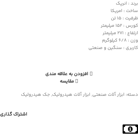
برند : انرپک
ساخت : امریکا
ظرفیت : 15 تن
کورس : 152 میلیمتر
ارتفاع : 271 میلیمتر
وزن : 6/8 کیلوگرم
کاربری : سنگین و صنعتی
افزودن به علاقه مندی
مقایسه
دسته:
ابزار آلات صنعتی
,
ابزار آلات هیدرولیک
,
جک هیدرولیک
اشتراک گذاری