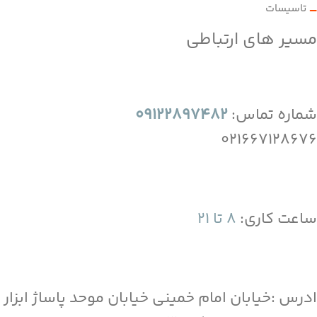
تاسیسات
مسیر های ارتباطی
شماره تماس:
09122897482
021667128676
ساعت کاری:
8 تا 21
ادرس :خیابان امام خمینی خیابان موحد پاساژ ابزار