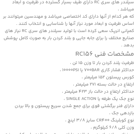
سیلندر های سری RC دارای طیف بسیار گسترده در ظرفیت و ابعاد
میباشد ،
که هر کدام از آنها دارای کد اختصاصی میباشد و مهندسین میتوانند بر
اساس ظرفیت و ابعاد مورد نیاز آنها را شناسایی و انتخاب کنند .
کمپانی انرپک سعی کرده است با تولید سیلندر های سری RC نیاز های
صنایع مختلف را برای جابه جایی و بلند کردن بار به صورت کامل پوشش
بدهد .
مشخصات فنی RC156
ظرفیت یلند کردن بار تا وزن 15 تن ،
حداکثر فشار کاری 700BAR یا 10000PSI ،
کورس پیستون 152 میلیمتر ،
ارتفاع در حالت بسته 271 میلیمتر ،
حداکثر ارتفاع در حالت باز 423 میلیمتر ،
نوع جک یک طرفه یا SINGLE ACTION ،
دارای فنر برگشتی قوی برای جمع شدن سریع پیستون و بالا بردن
بازدهی جک ،
نوع کوبلینگ CR400 سایز 3/8 اینچ ،
وزن کلی 6/8 کیلوگزم ،