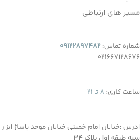
مسیر های ارتباطی
شماره تماس:
09122897482
021667128676
ساعت کاری:
8 تا 21
ادرس :خیابان امام خمینی خیابان موحد پاساژ ابزار
سپه طبقه اول پلاک 34