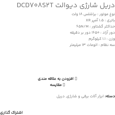
دریل شارژی دیوالت DCD708S2T
نوغ موتور : براشلس 18 ولت
باتری : 1.5 آمپر XR
حداکثر گشتاور : 65N/M
دور آزاد : 1650 دور بر دقیقه
وزن : 1.1 کیلوگرم
سه نظام : اتومات 13 میلیمتر
افزودن به علاقه مندی
مقایسه
دسته:
ابزار آلات برقی و شارژی
,
دریل
اشتراک گذاری