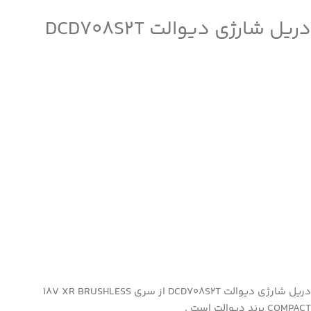
دریل شارژی دیوالت DCD708S2T
دریل شارژی دیوالت DCD708S2T از سری 18V XR BRUSHLESS
COMPACT برند دیوالت است .