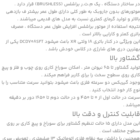
در ساختار دستگاه ، یک م.ت.ر براشلس (BRUSHLESS) قرار دارد .
موتورهای بدون جاروبک به طور کلی دارای طول عمر بیشتر ف بازدهی
بالاتر و تولید گرمای کمتری نسبت به مدل های قدیمی میباشند .
نتیجه استفاده از موتور براشلس افزایش طول عمر دستگاه ، مصرف
باتری کمتر و کارایی بالاتر است .
این ویژگی در کنار باتری 18 ولتی XR باعث میشود DCD708S2T یکی از
بهترین دری های شارژی در کلاس خودش باشد .
گشتاور بالا
تولید گشتاور تا 65 نیوتن متر ، امکان سوراخ کاری روی چوب و فلز و پیچ
کاری روی سطوح سخت را برای کاربر فراهم میکند .
وجود گیربکس دو سرعته فلزی باعث میشود بتوانید سرعت متناسب را با
نوع کار خود انتخاب کنید .
سرعت در حالت اول از 0 تا 450 و در حالت دوم تا 1650 دور بر دقیقه
میباشد .
قابلیت کنترل و دقت بالا
این مدل دارای 15 حالت تنظیم گشتاور برای سوراخ و پیچ کاری بر روی
سطوح مختلف است .
همچنین با داشتن سه نظام فلزی اتوماتیک 13 میلیمتری ، تعویض سری