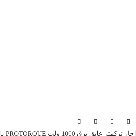
اچار ترکمتر عایق برق 1000 ولت PROTORQUE با