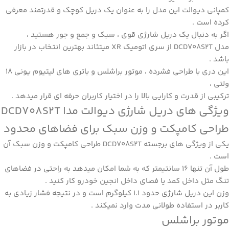
کمپانی دیوالت این مدل را به عنوان یک دریل کوچک و قدرتمند معرفی
کرده است .
اگر به دنبال یک دریل شارژی قوی ، سبک و جمع و جور هستید ،
مدل
DCD708S2T
از سری اتومیک XR میتئاند بهترین انتخاب در بازار
باشد .
این دری با طراحی فشرده ، موتور براشلس و باتری های لیتیوم یونی 18
ولتی ،
ترکیبی از قدرت و کارایی بالا را در اختیار کاربران حرفه ای قرار میدهد .
ویژگی های دریل شارژی دیوالت مدا DCD708S2T
طراحی کامپکت و وزن سبک برای فضاهای محدود
یکی از ویژگی های برجسته DCD708S2T طراحی کامپکت و وزن سبک آن
است .
طول آن تنها 16 سانتیمتر که به شما امکان میدهد به راحتی در فضاهای
تنگ مثل داخل کمد یا فصای داخل انجین خودرو کار کنید .
وزن این
دریل شارژی
حدود 1.1 کیلوگرم است و در نتیجه فشار زیادی به
کاربر در استفاده طولانی مدت وارد نمیکند .
موتور براشلس