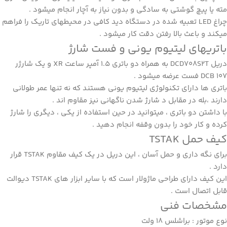
مته یا پیچ گوشتی به سادگی و بدون نیاز به آچار انجام میشود .
چراغ LED تعبیه شده در دستگاه دید کافی در محیطهای تاریک را فراهم
میکند و باعث بالا رفتن دقت کار میشود .
باتریهای لیتیوم یونی و فست شارژ
دریل DCD708S2T به همراه دو باتری 1.5 آمپر ساعت XR و یک شارژر
DCB 107 فست عرضه میشود .
باتری ها دارای تکنولوژی لیتیوم یونی هستند که نه تنها عمر طولانی
دارند ،بله در مقابل د شارژ شدن ناگهانی نیز مقاوم اند .
با داشتن دو باتری ، میتوانید در حین استفاده از یکی ، دیگری را شارژ
کرده و کار خود را بدون وقفه انجام دهید .
کیف حمل TSTAK
برای نگه داری و حمل آسان ، این دریل در یک کیف مقاوم TSTAK قرار
دارد .
این کیف دارای طراحی ماژولار است که با سایر ابزار های TSTAK دیوالت
قابل اتصال است .
مشخصات فنی
نوع موتور : براشلس 18 ولت