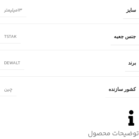
13میلیمتر
سایز
TSTAK
جنس جعبه
DEWALT
برند
چین
کشور سازنده
توضیحات محصول