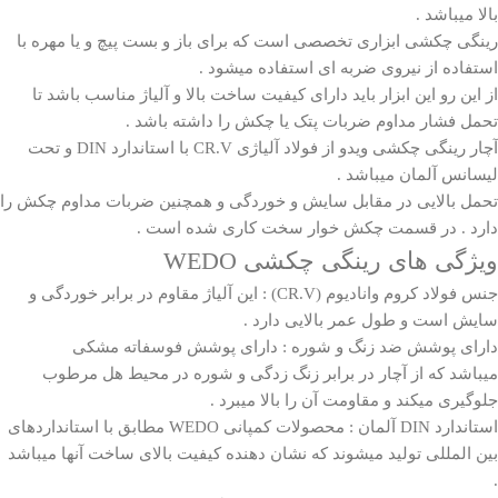
بالا میباشد .
رینگی چکشی ابزاری تخصصی است که برای باز و بست پیچ و یا مهره با
استفاده از نیروی ضربه ای استفاده میشود .
از این رو این ابزار باید دارای کیفیت ساخت بالا و آلیاژ مناسب باشد تا
تحمل فشار مداوم ضربات پتک یا چکش را داشته باشد .
آچار
رینگی چکشی
ویدو از فولاد آلیاژی CR.V با استاندارد DIN و تحت
لیسانس آلمان میباشد .
تحمل بالایی در مقابل سایش و خوردگی و همچنین ضربات مداوم چکش را
دارد . در قسمت چکش خوار سخت کاری شده است .
ویژگی های رینگی چکشی WEDO
جنس فولاد کروم وانادیوم (CR.V) : این آلیاژ مقاوم در برابر خوردگی و
سایش است و طول عمر بالایی دارد .
دارای پوشش ضد زنگ و شوره : دارای پوشش فوسفاته مشکی
میباشد که از آچار در برابر زنگ زدگی و شوره در محیط هل مرطوب
جلوگیری میکند و مقاومت آن را بالا میبرد .
استاندارد DIN آلمان : محصولات کمپانی
WEDO
مطابق با استانداردهای
بین المللی تولید میشوند که نشان دهنده کیفیت بالای ساخت آنها میباشد
.