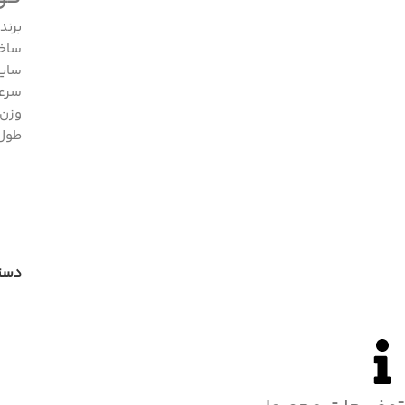
برند 
ساخت
سایز : 3 ک
سرعت ضرب
وزن : 3 کی
طول : 470 م
دسته