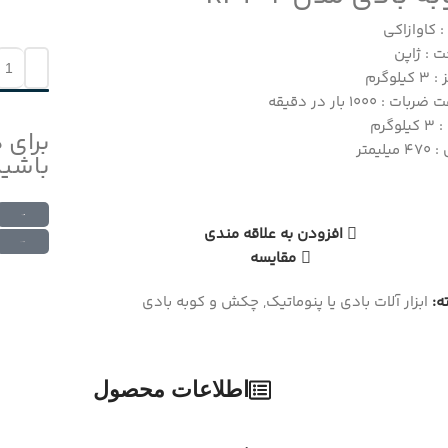
: کاوازاکی
 : ژاپن
یلوگرم
ات : 1000 بار در دقیقه
لوگرم
برای 
یلیمتر
باشید
ارتباط در واتس اپ
افزودن به علاقه مندی
ارتباط در تلگرام
مقایسه
:
ابزار آلات بادی یا پنوماتیک
,
چکش و کوبه بادی
اطلاعات محصول