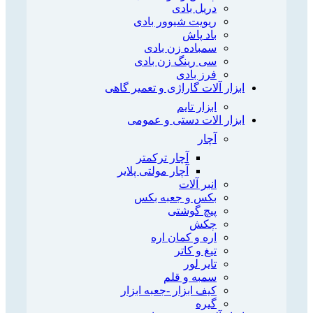
دریل بادی
ریویت شیوور بادی
باد پاش
سمباده زن بادی
سی رینگ زن بادی
فرز بادی
ابزار آلات گاراژی و تعمیر گاهی
ابزار تایم
ابزار الات دستی و عمومی
آچار
آچار ترکمتر
آچار مولتی پلایر
انبر آلات
بکس و جعبه بکس
پیچ گوشتی
چکش
اره و کمان اره
تیغ و کاتر
تایر لور
سمبه و قلم
کیف ابزار -جعبه ابزار
گیره