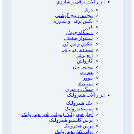
ابزار آلات برقی و شارژی
دریل
پیچ بند و پیچ گوشتی
بکس برقی و شارژی
فرز
دستگاه جوش
سشوار صنعتی
چکش و بتن کن
سنباده زن برقی
اره برقی
کارواش
موتور برق
هم زن
بلوور
پمپ باد
سنگ رو میزی
ابزار آلات هیدرولیک
جک هیدرولیک
پمپ هیدرولیک
اچار هیدرولیک (مولتی پلایر هیدرولیک)
پرس کابلشو هیدرولیک
پرس هیدرولیک
پولی کش هیدرولیک