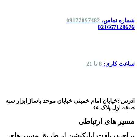
شماره تماس:
09122897482
021667128676
ساعت کاری:
8 تا 21
ادرس :خیابان امام خمینی خیابان موحد پاساژ ابزار سپه
طبقه اول پلاک 34
مسیر های ارتباطی
برای دریافت اپلیکیشن از طریق مسیر های