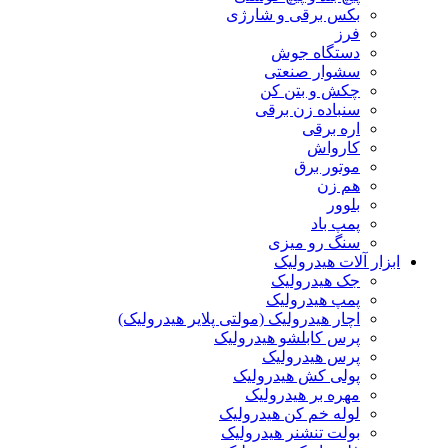
بکس برقی و شارژی
فرز
دستگاه جوش
سشوار صنعتی
چکش و بتن کن
سنباده زن برقی
اره برقی
کارواش
موتور برق
هم زن
بلوور
پمپ باد
سنگ رو میزی
ابزار آلات هیدرولیک
جک هیدرولیک
پمپ هیدرولیک
اچار هیدرولیک (مولتی پلایر هیدرولیک)
پرس کابلشو هیدرولیک
پرس هیدرولیک
پولی کش هیدرولیک
مهره بر هیدرولیک
لوله خم کن هیدرولیک
بولت تنشنر هیدرولیک