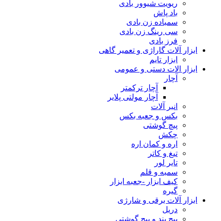
ریویت شیوور بادی
باد پاش
سمباده زن بادی
سی رینگ زن بادی
فرز بادی
ابزار آلات گاراژی و تعمیر گاهی
ابزار تایم
ابزار الات دستی و عمومی
آچار
آچار ترکمتر
آچار مولتی پلایر
انبر آلات
بکس و جعبه بکس
پیچ گوشتی
چکش
اره و کمان اره
تیغ و کاتر
تایر لور
سمبه و قلم
کیف ابزار -جعبه ابزار
گیره
ابزار آلات برقی و شارژی
دریل
پیچ بند و پیچ گوشتی