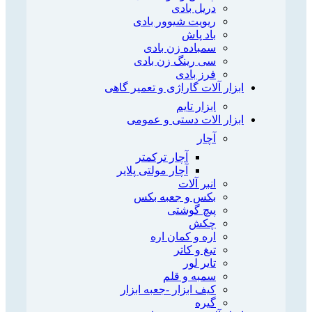
دریل بادی
ریویت شیوور بادی
باد پاش
سمباده زن بادی
سی رینگ زن بادی
فرز بادی
ابزار آلات گاراژی و تعمیر گاهی
ابزار تایم
ابزار الات دستی و عمومی
آچار
آچار ترکمتر
آچار مولتی پلایر
انبر آلات
بکس و جعبه بکس
پیچ گوشتی
چکش
اره و کمان اره
تیغ و کاتر
تایر لور
سمبه و قلم
کیف ابزار -جعبه ابزار
گیره