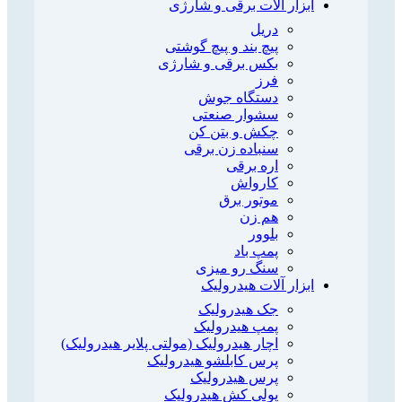
ابزار آلات برقی و شارژی
دریل
پیچ بند و پیچ گوشتی
بکس برقی و شارژی
فرز
دستگاه جوش
سشوار صنعتی
چکش و بتن کن
سنباده زن برقی
اره برقی
کارواش
موتور برق
هم زن
بلوور
پمپ باد
سنگ رو میزی
ابزار آلات هیدرولیک
جک هیدرولیک
پمپ هیدرولیک
اچار هیدرولیک (مولتی پلایر هیدرولیک)
پرس کابلشو هیدرولیک
پرس هیدرولیک
پولی کش هیدرولیک