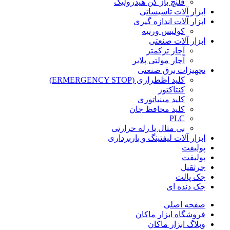
فلنچ باز کن هیدرولیک
ابزار آلات تاسیساتی
ابزار آلات اندازه گیری
کولیس ورنیه
ابزار آلات صنعتی
آچار ترکمتر
آچار مولتی پلایر
تجهیزات برق صنعتی
کلید اظطراری (ERMERGENCY STOP)
کنتاکتور
کلید مینیاتوری
کلید محافظ جان
PLC
بی متال یا رله حرارتی
ابزار آلات لیفتینگ و باربرداری
پولیفت
پولیفت
جرثقیل
جک پالت
جک دنده ای
صفحه اصلی
فروشگاه ابزار ماکان
وبلاگ ابزار ماکان