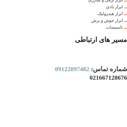
ابزار برقی و شارژی
ابزار بادی
ابزار هیدرولیک
ابزار جوش و برش
تاسیسات
مسیر های ارتباطی
شماره تماس:
09122897482
021667128676
ساعت کاری:
8 تا 21