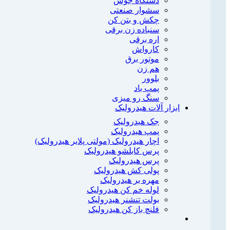
دستگاه جوش
سشوار صنعتی
چکش و بتن کن
سنباده زن برقی
اره برقی
کارواش
موتور برق
هم زن
بلوور
پمپ باد
سنگ رو میزی
ابزار آلات هیدرولیک
جک هیدرولیک
پمپ هیدرولیک
اچار هیدرولیک (مولتی پلایر هیدرولیک)
پرس کابلشو هیدرولیک
پرس هیدرولیک
پولی کش هیدرولیک
مهره بر هیدرولیک
لوله خم کن هیدرولیک
بولت تنشنر هیدرولیک
فلنچ باز کن هیدرولیک