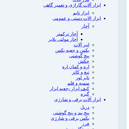
ابزار آلات گاراژی و تعمیر گاهی
ابزار تایم
ابزار الات دستی و عمومی
آچار
آچار ترکمتر
آچار مولتی پلایر
انبر آلات
بکس و جعبه بکس
پیچ گوشتی
چکش
اره و کمان اره
تیغ و کاتر
تایر لور
سمبه و قلم
کیف ابزار -جعبه ابزار
گیره
ابزار آلات برقی و شارژی
دریل
پیچ بند و پیچ گوشتی
بکس برقی و شارژی
فرز