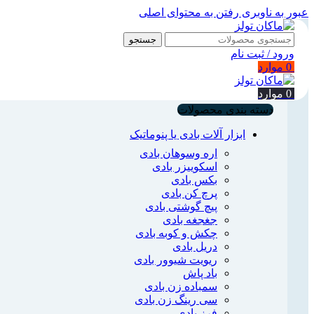
عبور به ناوبری
رفتن به محتوای اصلی
جستجو
ورود / ثبت نام
0
موارد
0
موارد
دسته بندی محصولات
ابزار آلات بادی یا پنوماتیک
اره وسوهان بادی
اسکوییزر بادی
بکس بادی
پرچ کن بادی
پیچ گوشتی بادی
جغجغه بادی
چکش و کوبه بادی
دریل بادی
ریویت شیوور بادی
باد پاش
سمباده زن بادی
سی رینگ زن بادی
فرز بادی