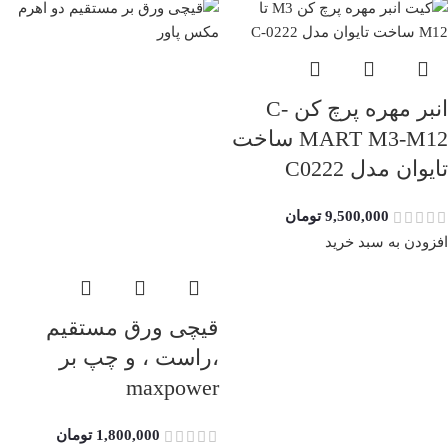
انبر مهره پرچ کن C-
MART M3-M12 ساخت
تایوان مدل C0222
9,500,000
تومان
افزودن به سبد خرید
قیچی ورق مستقیم
،راست ، و چپ بر
maxpower
1,800,000
تومان