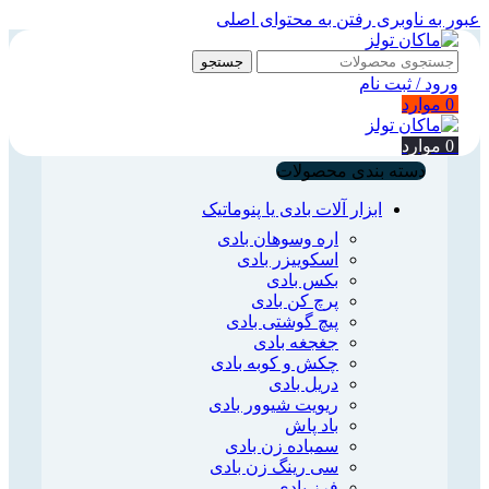
عبور به ناوبری
رفتن به محتوای اصلی
جستجو
ورود / ثبت نام
0
موارد
0
موارد
دسته بندی محصولات
ابزار آلات بادی یا پنوماتیک
اره وسوهان بادی
اسکوییزر بادی
بکس بادی
پرچ کن بادی
پیچ گوشتی بادی
جغجغه بادی
چکش و کوبه بادی
دریل بادی
ریویت شیوور بادی
باد پاش
سمباده زن بادی
سی رینگ زن بادی
فرز بادی