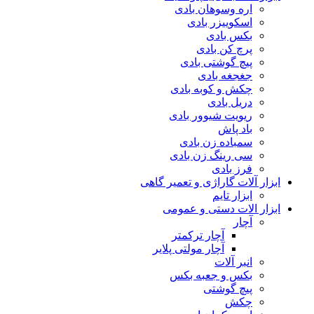
اره وسوهان بادی
اسکوییزر بادی
بکس بادی
پرچ کن بادی
پیچ گوشتی بادی
جغجغه بادی
چکش و کوبه بادی
دریل بادی
ریویت شیوور بادی
باد پاش
سمباده زن بادی
سی رینگ زن بادی
فرز بادی
ابزار آلات گاراژی و تعمیر گاهی
ابزار تایم
ابزار الات دستی و عمومی
آچار
آچار ترکمتر
آچار مولتی پلایر
انبر آلات
بکس و جعبه بکس
پیچ گوشتی
چکش