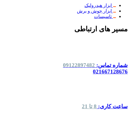
ابزار هیدرولیک
ابزار جوش و برش
تاسیسات
مسیر های ارتباطی
شماره تماس:
09122897482
021667128676
ساعت کاری:
8 تا 21