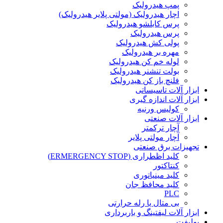
پمپ هیدرولیک
اچار هیدرولیک (مولتی پلایر هیدرولیک)
پرس کابلشو هیدرولیک
پرس هیدرولیک
پولی کش هیدرولیک
مهره بر هیدرولیک
لوله خم کن هیدرولیک
بولت تنشنر هیدرولیک
فلنچ باز کن هیدرولیک
ابزار آلات تاسیساتی
ابزار آلات اندازه گیری
کولیس ورنیه
ابزار آلات صنعتی
آچار ترکمتر
آچار مولتی پلایر
تجهیزات برق صنعتی
کلید اظطراری (ERMERGENCY STOP)
کنتاکتور
کلید مینیاتوری
کلید محافظ جان
PLC
بی متال یا رله حرارتی
ابزار آلات لیفتینگ و باربرداری
پولیفت