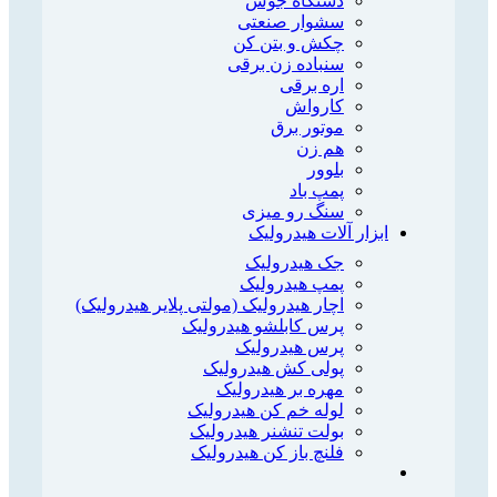
دستگاه جوش
سشوار صنعتی
چکش و بتن کن
سنباده زن برقی
اره برقی
کارواش
موتور برق
هم زن
بلوور
پمپ باد
سنگ رو میزی
ابزار آلات هیدرولیک
جک هیدرولیک
پمپ هیدرولیک
اچار هیدرولیک (مولتی پلایر هیدرولیک)
پرس کابلشو هیدرولیک
پرس هیدرولیک
پولی کش هیدرولیک
مهره بر هیدرولیک
لوله خم کن هیدرولیک
بولت تنشنر هیدرولیک
فلنچ باز کن هیدرولیک