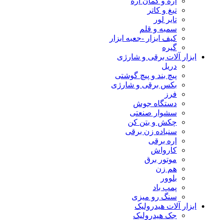
اره و کمان اره
تیغ و کاتر
تایر لور
سمبه و قلم
کیف ابزار -جعبه ابزار
گیره
ابزار آلات برقی و شارژی
دریل
پیچ بند و پیچ گوشتی
بکس برقی و شارژی
فرز
دستگاه جوش
سشوار صنعتی
چکش و بتن کن
سنباده زن برقی
اره برقی
کارواش
موتور برق
هم زن
بلوور
پمپ باد
سنگ رو میزی
ابزار آلات هیدرولیک
جک هیدرولیک