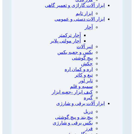
ابزار آلات گاراژی و تعمیر گاهی
ابزار تایم
ابزار الات دستی و عمومی
آچار
آچار ترکمتر
آچار مولتی پلایر
انبر آلات
بکس و جعبه بکس
پیچ گوشتی
چکش
اره و کمان اره
تیغ و کاتر
تایر لور
سمبه و قلم
کیف ابزار -جعبه ابزار
گیره
ابزار آلات برقی و شارژی
دریل
پیچ بند و پیچ گوشتی
بکس برقی و شارژی
فرز