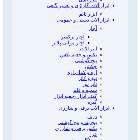
ابزار آلات گاراژی و تعمیر گاهی
ابزار تایم
ابزار الات دستی و عمومی
آچار
آچار ترکمتر
آچار مولتی پلایر
انبر آلات
بکس و جعبه بکس
پیچ گوشتی
چکش
اره و کمان اره
تیغ و کاتر
تایر لور
سمبه و قلم
کیف ابزار -جعبه ابزار
گیره
ابزار آلات برقی و شارژی
دریل
پیچ بند و پیچ گوشتی
بکس برقی و شارژی
فرز