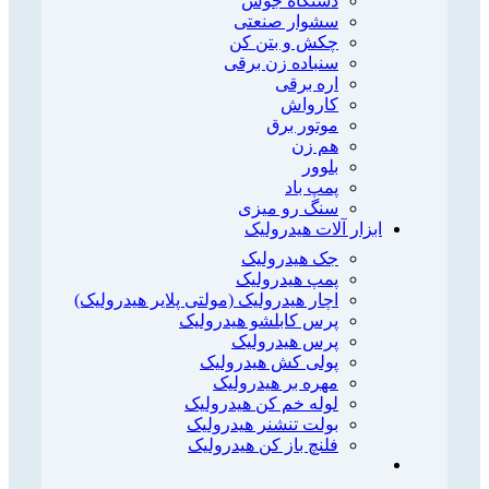
دستگاه جوش
سشوار صنعتی
چکش و بتن کن
سنباده زن برقی
اره برقی
کارواش
موتور برق
هم زن
بلوور
پمپ باد
سنگ رو میزی
ابزار آلات هیدرولیک
جک هیدرولیک
پمپ هیدرولیک
اچار هیدرولیک (مولتی پلایر هیدرولیک)
پرس کابلشو هیدرولیک
پرس هیدرولیک
پولی کش هیدرولیک
مهره بر هیدرولیک
لوله خم کن هیدرولیک
بولت تنشنر هیدرولیک
فلنچ باز کن هیدرولیک