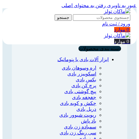
عبور به ناوبری
رفتن به محتوای اصلی
جستجو
ورود / ثبت نام
0
موارد
0
موارد
دسته بندی محصولات
ابزار آلات بادی یا پنوماتیک
اره وسوهان بادی
اسکوییزر بادی
بکس بادی
پرچ کن بادی
پیچ گوشتی بادی
جغجغه بادی
چکش و کوبه بادی
دریل بادی
ریویت شیوور بادی
باد پاش
سمباده زن بادی
سی رینگ زن بادی
فرز بادی