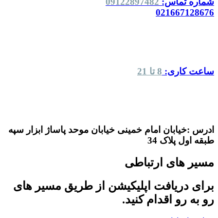
شماره تماس:
09122897482
021667128676
ساعت کاری:
8 تا 21
ادرس :خیابان امام خمینی خیابان موحد پاساژ ابزار سپه
طبقه اول پلاک 34
مسیر های ارتباطی
برای دریافت اپلیکیشن از طریق مسیر های
رو به رو اقدام کنید.