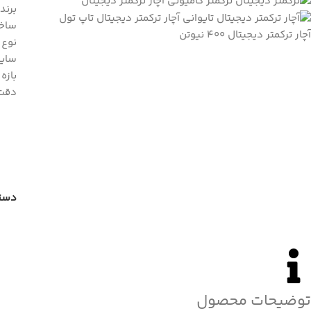
برند
ساخت
نوع 
سایز : /2
بازه گشتا
دقت :
دسته
توضیحات محصول