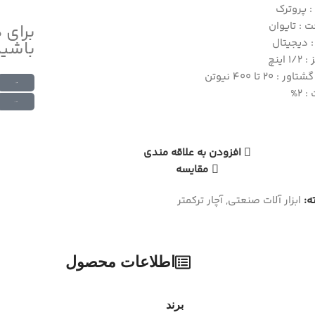
 : پروترک
 : تایوان
برای 
: دیجیتال
باشید
1 اینچ
ور : 20 تا 400 نیوتن
ارتباط در واتس اپ
 2%
ارتباط در تلگرام
افزودن به علاقه مندی
مقایسه
:
ابزار آلات صنعتی
,
آچار ترکمتر
اطلاعات محصول
برند