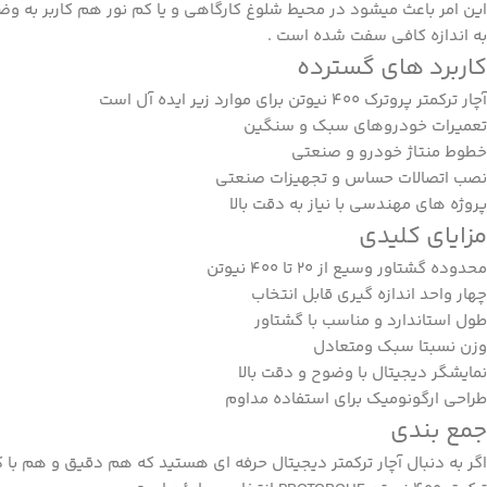
این امر باعث میشود در محیط شلوغ کارگاهی و یا کم نور هم کاربر به و
به اندازه کافی سفت شده است .
کاربرد های گسترده
آچار
ترکمتر
پروترک 400 نیوتن برای موارد زیر ایده آل است
تعمیرات خودروهای سبک و سنگین
خطوط منتاژ خودرو و صنعتی
نصب اتصالات حساس و تجهیزات صنعتی
پروژه های مهندسی با نیاز به دقت بالا
مزایای کلیدی
محدوده گشتاور وسیع از 20 تا 400 نیوتن
چهار واحد اندازه گیری قابل انتخاب
طول استاندارد و مناسب با گشتاور
وزن نسبتا سبک ومتعادل
نمایشگر دیجیتال با وضوح و دقت بالا
طراحی ارگونومیک برای استفاده مداوم
جمع بندی
اگر به دنبال آچار ترکمتر دیجیتال حرفه ای هستید که هم دقیق و هم با ک