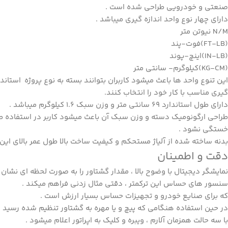
صنعتی و خودرویی طراحی شده است .
دارای چهار نوع واحد اندازه گیری میباشد .
N/M نیوتن متر
(FT-LB)فوت-پند
(IN-LB)اینچ-پوند
(KG-CM)کیلوگرم- سانتی متر
این تنوع واحد ها باعث میشود کاربران بتوانند بسته به نوع پروژه استاندار
گیری مناسب با کار خود را انتخاب کنند.
دارای طول استاندارد 69 سانتی متر و وزن سبک 1.6 کیلوگرم میباشد .
طراحی ارگونومیک دسته و وزن سبک آن باعث میشود کاربر در استفاده طو
خستگی نشود .
بدنه ساخته شده از آلیاژ مستحکم و کیفیت ساخت بالا طول عمر بالای این ا
دقت و اطمینان
نمایشگر دیجیتال با وضوح بالا ، مقدار گشتاور را به صورت لحظه ای نشان
سنسور های حساس این ترکمتر ، دقتی مثال زدنی فراهم میکند .
که برای صنایع خودرو و تجهیزات حساس بسیار ارزش است .
در حین استفاده هنگامی که پیچ و یا مهره به گشتاور تنظیم شده رسید ،
با سه حالت همزمان آلارم ، ویبره و کلیک به اپراتور اعلام میشود .