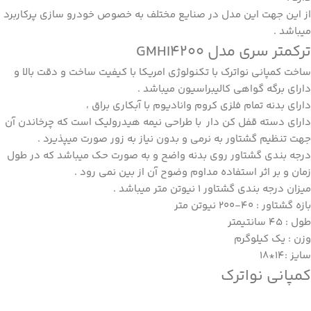
از این جهت این مدل در صنایع مختلف به خصوص خودرو سازی پرکاربرد
میباشد .
ترکمتر سری مدل GMHI4200
ساخت کمپانی نواترک با تکنولوژی امریکا با کیفیت ساخت و دقت بالا و
دارای برگه گواهی کالیبراسیون میباشد .
دارای بدنه تمام فلزی کروم وانادیوم با آبکاری براق ،
دارای دسته قفل کن دار با طراحی نیمه هیدرولیک است که چرخاندن آن
جهت تنظیم گشتاور به نرمی و بدون نیاز به زور صورت میپذیرد .
درجه بندی گشتاور روی بدنه واضح و به صورت حک میباشد که در طول
زمان و بر اثر استفاده مداوم وضوح آن از بین نمی رود .
میزان درجه بندی گشتاور 1 نیوتن متر میباشد .
بازه گشتاور : 40-200 نیوتن متر
طول : 45 سانتیمتر
وزن : یک کیلوگرم
سایز :14*18
کمپانی نواترک