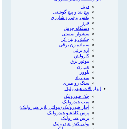
دریل
پیچ بند و پیچ گوشتی
بکس برقی و شارژی
فرز
دستگاه جوش
سشوار صنعتی
چکش و بتن کن
سنباده زن برقی
اره برقی
کارواش
موتور برق
هم زن
بلوور
پمپ باد
سنگ رو میزی
ابزار آلات هیدرولیک
جک هیدرولیک
پمپ هیدرولیک
اچار هیدرولیک (مولتی پلایر هیدرولیک)
پرس کابلشو هیدرولیک
پرس هیدرولیک
پولی کش هیدرولیک