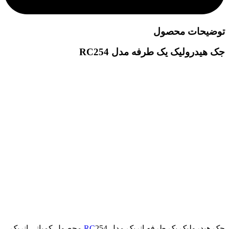
توضیحات محصول
جک هیدرولیک یک طرفه مدل RC254
جک هیدرولیک یک طرفه انرپک مدل
RC
254 محصول کمپانی انرپک