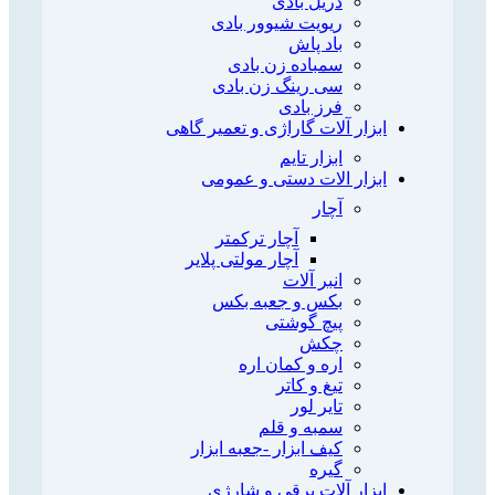
دریل بادی
ریویت شیوور بادی
باد پاش
سمباده زن بادی
سی رینگ زن بادی
فرز بادی
ابزار آلات گاراژی و تعمیر گاهی
ابزار تایم
ابزار الات دستی و عمومی
آچار
آچار ترکمتر
آچار مولتی پلایر
انبر آلات
بکس و جعبه بکس
پیچ گوشتی
چکش
اره و کمان اره
تیغ و کاتر
تایر لور
سمبه و قلم
کیف ابزار -جعبه ابزار
گیره
ابزار آلات برقی و شارژی