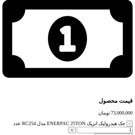
قیمت محصول
73,000,000
تومان
جک هیدرولیک انرپک ENERPAC 25TON مدل RC254 عدد