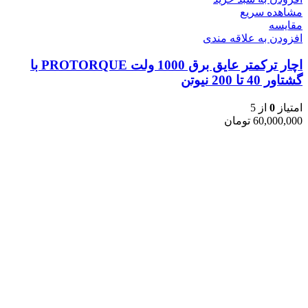
مشاهده سریع
مقایسه
افزودن به علاقه مندی
اچار ترکمتر عایق برق 1000 ولت PROTORQUE با
گشتاور 40 تا 200 نیوتن
امتیاز
0
از 5
60,000,000
تومان