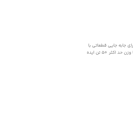
 و برای جابه جایی قطعاتی با
فاصله حداقلی 283 و حدکثر 435 میلیمتر از سطح زمین و یا کناره ها و با وزن حد اکثر 50 تن ایده