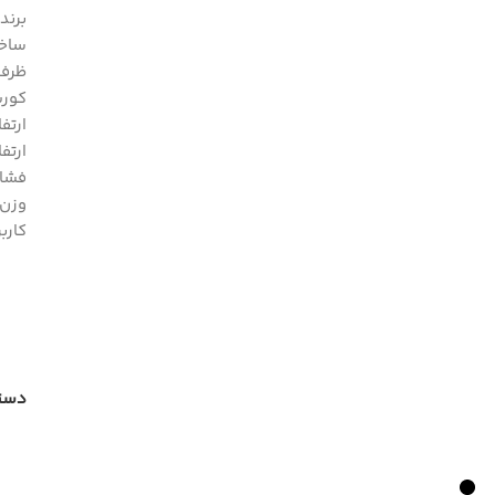
برند 
ساخت
ظرفیت 
کورس : 59
ارتفاع ب
ارتفاع 
فشار کا
وزن : 23.1 ک
کارب
دسته