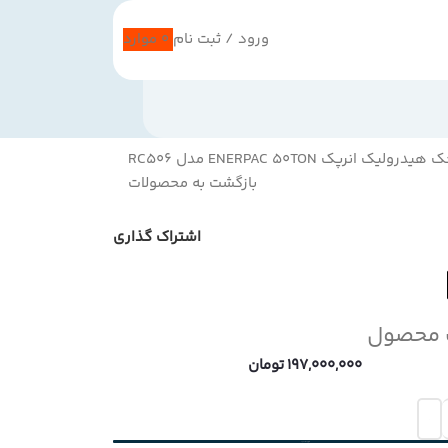
ورود / ثبت نام
0
موارد
هیدرولیک انرپک ENERPAC 50TON مدل RC506
بازگشت به محصولات
اشتراک گذاری
 محصول
197,000,000
تومان
افزودن به سبد خرید