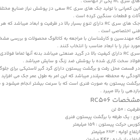
های سری RC یکی از آنهاست .
این کمپانی با تولید جک های سری RC سعی دز پوشش نیا
آلات و قطعات سنگین کرده است .
جک های سری RC دارای تنوع بسیار بالا در ظرفیت و ابعاد میباشد که 
فنی اختصاصی است ،
که مهندسین و کارشناسان با مراجعه به کاتالوگ محصولات و بررسی مشخص
مورد نیاز را با ابعاد مناسب را انتخاب کنند .
سری RC دارای کیفیت بالا در گرید صنعتی میباشد بدنه آنها تماما فول
فولاد سخت کاری شده با پوشش ضد زنگ و سایش میباشد .
در قسمت محل رفت و برگشت پیستون دارای گرد گیر لاستیکی برای جلوگیری
الودگی به محفظه سیلندر میباشد که این امر به طول عمر جک می افزاید .
برگشت پیستون به صورت فنری است که با سرعت بیشتر انجام میشود و ب
بازدهی را بالا میبرد .
مشخصات RC506
ظرفیت : 50 تن
نوع : یک طرفه با برگشت پیستون فنری
کورس حرکت پیستون : 159 میلیمتر
ارتفاع اولیه : 283 میلیمتر
ارتفاع باز شده : 442 میلیمتر