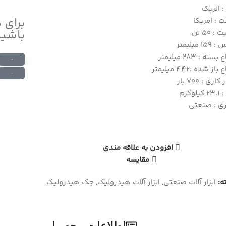
: انرپک
برای 
 : امریکا
باشید
: 50 تن
1 میلیمتر
سته : 283 میلیمتر
ارتباط در واتس اپ
باز شده :442 میلیمتر
ارتباط در تلگرام
ری : 700 بار
یلوگرم
ری : صنعتی
افزودن به علاقه مندی
مقایسه
:
ابزار آلات صنعتی
,
ابزار آلات هیدرولیک
,
جک هیدرولیک