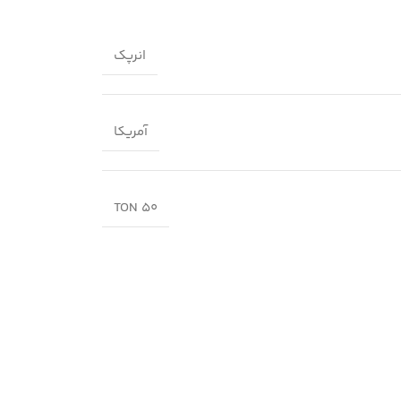
انرپک
آمریکا
50 TON