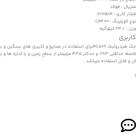
متریال : فولاد
فشار کاری : 700BAR
نوع کوپلینگ : CR400
وزن : 23.1 کیلوگرم
کاربری
جک هیدرولیک RC506برای استفاده در صنایع و کاربری های سنگین
ال و قابل استفاده میباشد .
ا