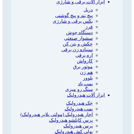
ابزار آلات برقی و شارژی
دریل
پیچ بند و پیچ گوشتی
بکس برقی و شارژی
فرز
دستگاه جوش
سشوار صنعتی
چکش و بتن کن
سنباده زن برقی
اره برقی
کارواش
موتور برق
هم زن
بلوور
پمپ باد
سنگ رو میزی
ابزار آلات هیدرولیک
جک هیدرولیک
پمپ هیدرولیک
اچار هیدرولیک (مولتی پلایر هیدرولیک)
پرس کابلشو هیدرولیک
پرس هیدرولیک
پولی کش هیدرولیک