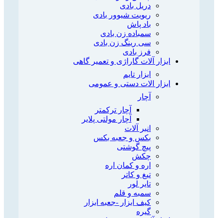
دریل بادی
ریویت شیوور بادی
باد پاش
سمباده زن بادی
سی رینگ زن بادی
فرز بادی
ابزار آلات گاراژی و تعمیر گاهی
ابزار تایم
ابزار الات دستی و عمومی
آچار
آچار ترکمتر
آچار مولتی پلایر
انبر آلات
بکس و جعبه بکس
پیچ گوشتی
چکش
اره و کمان اره
تیغ و کاتر
تایر لور
سمبه و قلم
کیف ابزار -جعبه ابزار
گیره