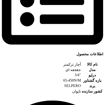
اطلاعات محصول
نام کالا
آچار ترکمتر
مدل
جغجغه ای
3/4″
درایو
65-450N/M
بازه گشتاور
SELPERO
برند
کشور سازنده
تایوان