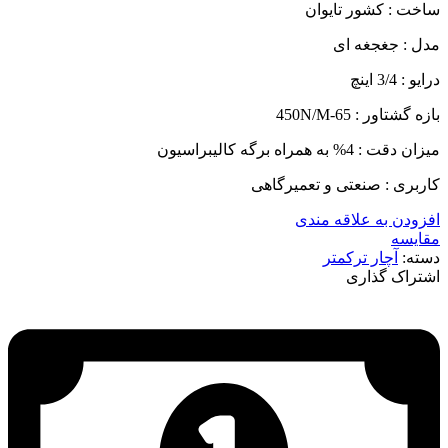
ساخت : کشور تایوان
مدل : جغجغه ای
درایو : 3/4 اینچ
بازه گشتاور : 65-450N/M
میزان دقت : 4% به همراه برگه کالیبراسیون
کاربری : صنعتی و تعمیرگاهی
افزودن به علاقه مندی
مقایسه
دسته:
آچار ترکمتر
اشتراک گذاری