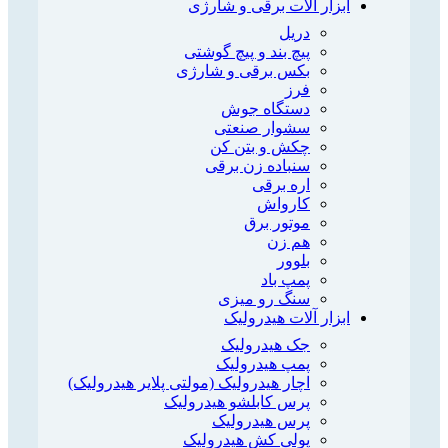
ابزار آلات برقی و شارژی
دریل
پیچ بند و پیچ گوشتی
بکس برقی و شارژی
فرز
دستگاه جوش
سشوار صنعتی
چکش و بتن کن
سنباده زن برقی
اره برقی
کارواش
موتور برق
هم زن
بلوور
پمپ باد
سنگ رو میزی
ابزار آلات هیدرولیک
جک هیدرولیک
پمپ هیدرولیک
اچار هیدرولیک (مولتی پلایر هیدرولیک)
پرس کابلشو هیدرولیک
پرس هیدرولیک
پولی کش هیدرولیک