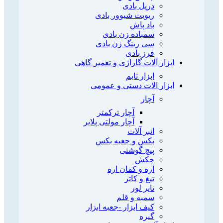
دریل بادی
ریویت شیوور بادی
باد پاش
سمباده زن بادی
سی رینگ زن بادی
فرز بادی
ابزار آلات گاراژی و تعمیر گاهی
ابزار تایم
ابزار الات دستی و عمومی
آچار
آچار ترکمتر
آچار مولتی پلایر
انبر آلات
بکس و جعبه بکس
پیچ گوشتی
چکش
اره و کمان اره
تیغ و کاتر
تایر لور
سمبه و قلم
کیف ابزار -جعبه ابزار
گیره