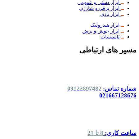
ابزار دستی و عمومی
ابزار برقی و شارژی
ابزار بادی
ابزار هیدرولیک
ابزار جوش و برش
تاسیسات
مسیر های ارتباطی
شماره تماس:
09122897482
021667128676
ساعت کاری:
8 تا 21