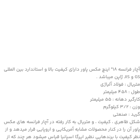
آچار
فرانسه 18″ اینچ مکس پاور
دارای کیفیت بالا و استاندارد بین المللی
GS و JIS ژاپن میباشد .
متریال : فولاد آلیاژی
طول : 458 میلیمتر
کارگیر دهانه : 55 میلیمتر
وزن : 3/2 کیلوگرم
گرید : صنعتی
شکل ظاهری ، کیفیت ، و متریال به کار رفته در آچار فرانسه های مکس
پاور آن را در کنار محصولات مشابه آمریکایی و اروپایی قرار میدهد و از
نظر کیفیت با برندهایی نظیر ایرگا اسپانیا قیاس میشود هر چند که از