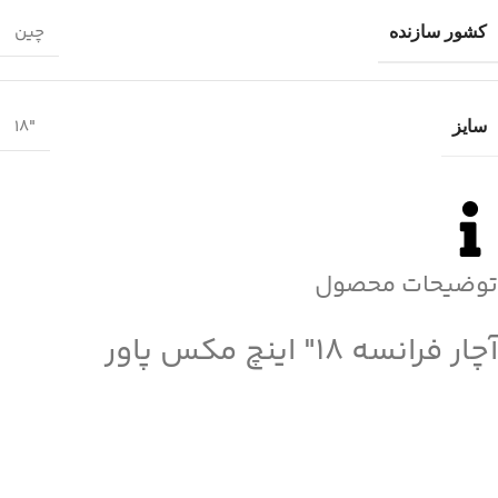
چین
کشور سازنده
18″
سایز
توضیحات محصول
آچار فرانسه 18″ اینچ مکس پاور