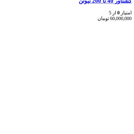
گشتاور 40 تا 200 نیوتن
امتیاز
0
از 5
60,000,000
تومان