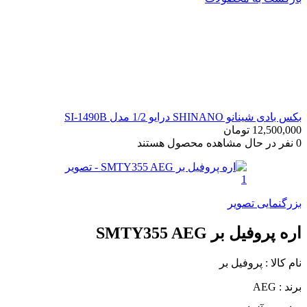
بکس بادی شینانو SHINANO درایو 1/2 مدل SI-1490B
12,500,000
تومان
0
نفر در حال مشاهده محصول هستند
بزرگنمایی تصویر
اره پروفیل بر SMTY355 AEG
نام کالا : پروفیل بر
برند : AEG