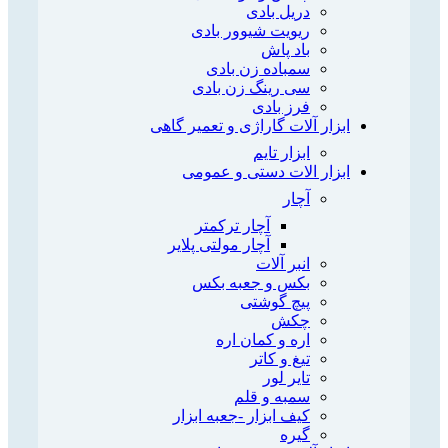
دریل بادی
ریویت شیوور بادی
باد پاش
سمباده زن بادی
سی رینگ زن بادی
فرز بادی
ابزار آلات گاراژی و تعمیر گاهی
ابزار تایم
ابزار الات دستی و عمومی
آچار
آچار ترکمتر
آچار مولتی پلایر
انبر آلات
بکس و جعبه بکس
پیچ گوشتی
چکش
اره و کمان اره
تیغ و کاتر
تایر لور
سمبه و قلم
کیف ابزار -جعبه ابزار
گیره