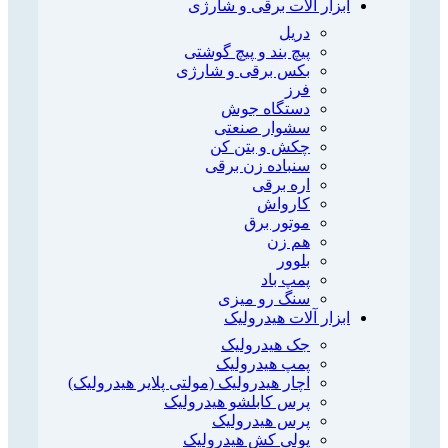
ابزار آلات برقی و شارژی
دریل
پیچ بند و پیچ گوشتی
بکس برقی و شارژی
فرز
دستگاه جوش
سشوار صنعتی
چکش و بتن کن
سنباده زن برقی
اره برقی
کارواش
موتور برق
هم زن
بلوور
پمپ باد
سنگ رو میزی
ابزار آلات هیدرولیک
جک هیدرولیک
پمپ هیدرولیک
اچار هیدرولیک (مولتی پلایر هیدرولیک)
پرس کابلشو هیدرولیک
پرس هیدرولیک
پولی کش هیدرولیک