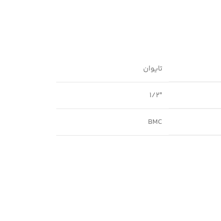
تایوان
1/2″
BMC