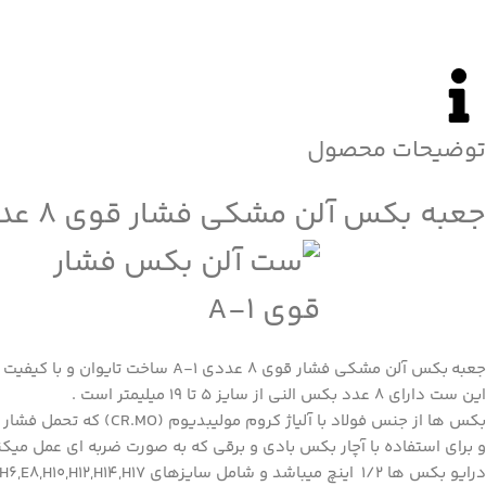
توضیحات محصول
جعبه بکس آلن مشکی فشار قوی 8 عددی A-1
جعبه
بکس آلن
مشکی فشار قوی 8 عددی A-1 ساخت تایوان و با کیفیت ساخت بالا میباشد .
این ست دارای 8 عدد بکس النی از سایز 5 تا 19 میلیمتر است .
بکس ها از جنس فولاد با آلیاژ کروم مولیبدیوم (CR.MO) که تحمل فشار بالایی را دارند ،
و برای استفاده با آچار بکس بادی و برقی که به صورت ضربه ای عمل میک
درایو بکس ها 1/2 اینچ میباشد و شامل سایزهای H5 ,H6,E8,H10,H12,H14,H17 و H19 میباشد .