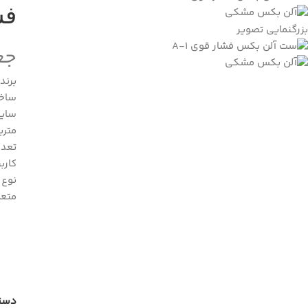
فشا
بزرگنمایی تصویر
جع
برند : 
ساخت
سایز : /2
متریال
تعداد پ
کارب
نوع ج
متعلقات : 7,H19
دسته