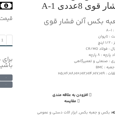
ر قوی 8عددی A-1
قیمت
به بکس آلن فشار قوی
A-1
 : تایوان
1 اینچ
 : فولاد CR/MO
ارچه : 8 پارچه
برای 
ری : صنعتی و تعمیرگاهی
باشید
عبه : BMC
H5,H6,H8,H10,H12,H14,H1
ارتباط در واتس اپ
ارتباط در تلگرام
افزودن به علاقه مندی
مقایسه
:
بکس و جعبه بکس
,
ابزار الات دستی و عمومی