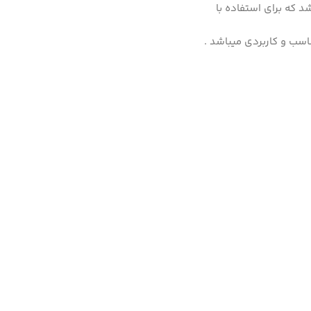
ی فشار قوی A-1 ساخته شده از فولاد CR/MO میباشد که برای استفاده با
اسب و کاربردی میباشد .