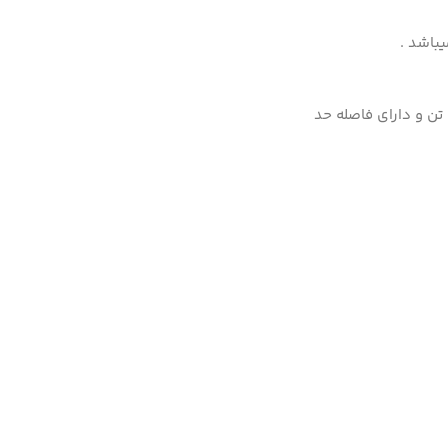
باشد .
به طور کلی جک هیدرولیک انرپک مدل RC50 برای بلند کردن بار تا وزن 5 تن و دارای فاصله حد