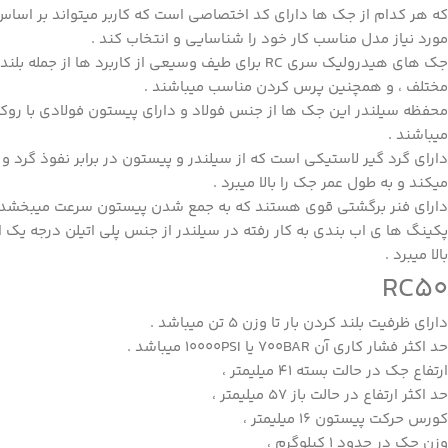
که هر کدام از جک ها دارای کد اختصاصی است که کاربر میتواند بر اساس
مورد نیاز مدل مناسب کار خود را شناسایی و انتخاب کند .
جک های هیدرولیک سری
RC
برای طیف وسیعی از کاربرد ها از جمله بلند
مختلف ، و همچنین پرس کردن مناسب میباشند .
محفظه سیلندر این جک ها از جنس فولاد و دارای پیستون فولادی با ر
میباشند .
دارای گرد گیر لاستیکی است که از سیلندر و پیستون در برابر نفوذ گرد و
میکند و به طول عمر جک را بالا میبرد .
دارای فنر برگشتی قوی هستند که به جمع شدن پیستون سرعت میبخشد و با
پکینگ ها ی اب بندی به کار رفته در سیلندر از جنس پلی اتیلن درجه یک
بالا میبرد .
RC50
دارای ظرفیت بلند کردن بار تا وزن 5 تن میباشد .
حد اکثر فشار کاری آن 700BAR یا 10000PSI میباشد .
ارتفاع جک در حالت بسته 41 میلیمتر ،
حد اکثر ارتفاع در حالت باز 57 میلیمتر ،
کورس حرکت پیستون 16 میلیمتر ،
وزن جک در حدود 1 کیلوگرم ،