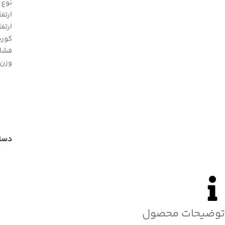
نوع 
ارتفاع ب
ارتفاع با
کورس : 65
فشار کا
وزن : 1 کی
دسته
توضیحات محصول