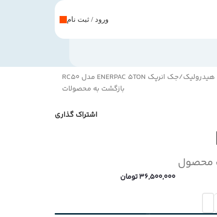
ورود / ثبت نام
هیدرولیک
جک انرپک ENERPAC 5TON مدل RC50
بازگشت به محصولات
اشتراک گذاری
 محصول
36,500,000
تومان
افزودن به سبد خرید