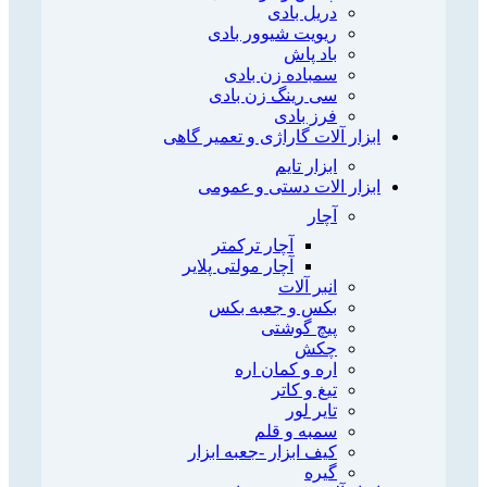
دریل بادی
ریویت شیوور بادی
باد پاش
سمباده زن بادی
سی رینگ زن بادی
فرز بادی
ابزار آلات گاراژی و تعمیر گاهی
ابزار تایم
ابزار الات دستی و عمومی
آچار
آچار ترکمتر
آچار مولتی پلایر
انبر آلات
بکس و جعبه بکس
پیچ گوشتی
چکش
اره و کمان اره
تیغ و کاتر
تایر لور
سمبه و قلم
کیف ابزار -جعبه ابزار
گیره