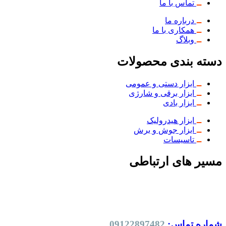
تماس با ما
درباره ما
همکاری با ما
وبلاگ
دسته بندی محصولات
ابزار دستی و عمومی
ابزار برقی و شارژی
ابزار بادی
ابزار هیدرولیک
ابزار جوش و برش
تاسیسات
مسیر های ارتباطی
شماره تماس:
09122897482