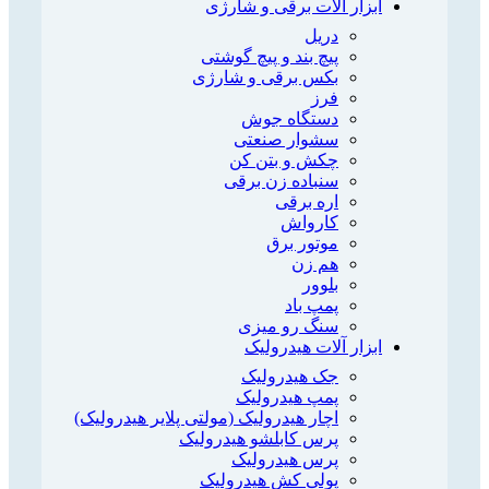
ابزار آلات برقی و شارژی
دریل
پیچ بند و پیچ گوشتی
بکس برقی و شارژی
فرز
دستگاه جوش
سشوار صنعتی
چکش و بتن کن
سنباده زن برقی
اره برقی
کارواش
موتور برق
هم زن
بلوور
پمپ باد
سنگ رو میزی
ابزار آلات هیدرولیک
جک هیدرولیک
پمپ هیدرولیک
اچار هیدرولیک (مولتی پلایر هیدرولیک)
پرس کابلشو هیدرولیک
پرس هیدرولیک
پولی کش هیدرولیک