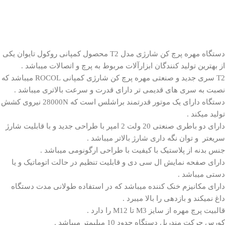
دستگاه
مهره پرچ کن شارژی
مدل T2 محصول کمپانی روکول تایوان یکی
از بهترین تولید کنندگان ابزارآلات مربوط به پرچ و اتصالات میباشد .
T2 سری جدید و صنعتی مهره پرچ کن شارژی کمپانی ROCOL میباشد که
نصبت به سری های قدیمی تر دارای قدرت و سرعت بالاتری میباشد .
دستگاه دارای یک موتور قدرتمند براشلس است که 28000N نیروی کشش
تولید میکند .
دارای دو باطری صنعتی 20 ولت 2 امپر با طراحی جدید و با قابلیت شارژ
سریعتر و توان نگه داری شارژ بالاتر میباشد .
جنس بدنه از پلاستیک با کیفیت با طراحی ارگونومی میباشد .
دارای صفحه نمایش ال سی دی و قابلیت تنظیم در حالت اتوماتیک و یا
دستی میباشد .
دارای مکانیزم خنک کننده میباشد که در استفاده طولانی مدت دستگاه
داغ نمیکند و بازدهی را بالا میبرد .
قالبیت پرچ مهره از سایز M3 تا M12 را دارد .
کورس حرکت مندریل دستگاه حدود 10 میلیمتر میباشد .