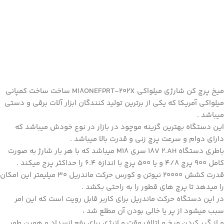
میخ پرچ کن شارژی
میلواکی
M18ONEFPRT-202X ساخت ساخت کمپانی
میلواکی آمریکا که یکی از برترین تولید کنندگان ابزار آلات برقی و دستی
میباشد .
این دستگاه بهترین گزینه موچود در بازار در نوع خودش میباشد که
دارای دوام و سرعت پرچ زنی و قدرت بالا میباشد .
باطری دستگاه 18V 2.AH سری M18 میباشد که با هر بار شارژ به صورت
کامل 900 پرچ 4/8 و یا 500 پرچ با اندازه 6.4 را حداکثر پرج میکند .
قدرت کشش 20000 نیوتن و کورس حرکت ماندریل 30 میلیمتر این امکان
را میدهد تا پرچ های قطور را به راحتی بکشد .
در این دستگاه حرکت ماندریل برای کاربر قابل رویت است که این امر
سبب میشود از پر یا خالی بودن آن مطلع شد ،
و از گیر کردن میخ و اتلاف وقت و انرژی برای رفع انسداد و همین طور