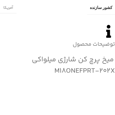
آمریکا
کشور سازنده
توضیحات محصول
میخ پرچ کن شارژی میلواکی
M18ONEFPRT-202X