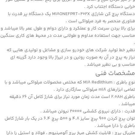
خرابی دستگاه اجتناب کرد .
دستگاه پرچ کن شارژی
M18ONEFPRT-202X
یک دستگاه پر قدرت با
فناوری منحصر به فرد میلواکی است ،
برای بالا بردن سرعت کار و عملکرد و دارای دوام و طول عمر بالا میباشد و
مناسب جهت استفاده مداوم و طولانی مدت در محیط های کاری سنگین
،
نظیر خط تولید شرکت های خودرو سازی و مشاغل و تولیدی هایی که
نیاز به پرچ در آن به صورت روتین و در تیراژ بالا وجود دارد گزینه ای
مناسب و بی نظیر میباشد .
مشخصات فنی
نوع باطری : M18 Redlithium که مختص مخصولات میلواکی میباشد و با
تمامی ابزارهای m18 میلواکی سازگاری دارد .
باطری 2.0AH است مدت زمان مورد نیاز برای شارژ کامل آن 26 دقیقه
میباشد .
قدرت : دارای نیروی کششی 20000 نیوتن میباشد .
توان پرچ کردن 900 پرچ سایز 4.8 و 500 پرچ 6.4 در یک بار شارژ کامل
باطری را دارا میباشد .
متریال پرچ : قابلیت کشش میخ پرچ آلومینیوم ، فولاد و استیل را دارا