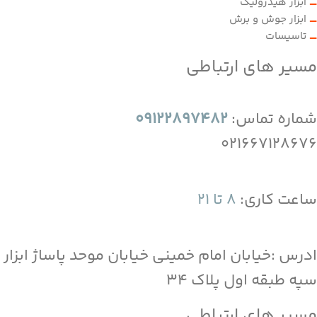
ابزار هیدرولیک
ابزار جوش و برش
تاسیسات
مسیر های ارتباطی
شماره تماس:
09122897482
021667128676
ساعت کاری:
8 تا 21
ادرس :خیابان امام خمینی خیابان موحد پاساژ ابزار
سپه طبقه اول پلاک 34
مسیر های ارتباطی