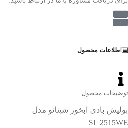
برای دریافت مشاوره با ما در ارتباط باشید.
ارتباط در واتس اپ
ارتباط در تلگرام
اطلاعات محصول
توضیحات محصول
پولیش بادی ابخور شینانو مدل
SI_2515WE