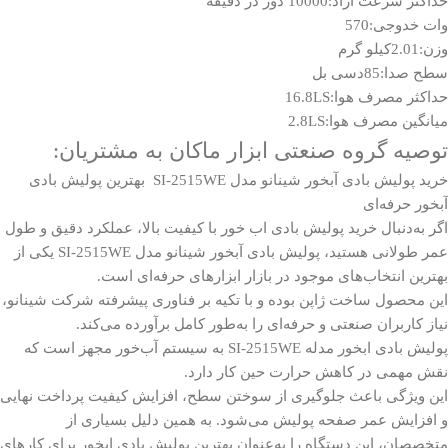
حداکثر سرعت ازاد:10000 دور در دقیقه
وات خدوجی:570
وزن:2.01کیلو گرم
سطح صدا:85دسی بل
حداکثر مصرف هوا:16.8LS
میانگین مصرف هوا:2.8LS
توصیه گروه صنعتی ابزار ماکان به مشتریان:
خرید پولیش بادی آبخور شینانو مدل SI-2515WE بهترین پولیش بادی
آبخور حرفه‌ای
اگر به‌دنبال خرید پولیش بادی اب خور با کیفیت بالا، عملکرد دقیق و طول
عمر طولانی هستید، پولیش بادی آبخور شینانو مدل SI-2515WE یکی از
بهترین انتخاب‌های موجود در بازار ابزارهای حرفه‌ای است.
این محصول ساخت ژاپن بوده و با تکیه بر فناوری پیشرفته شرکت شینانو،
نیاز کاربران صنعتی و حرفه‌ای را به‌طور کامل برآورده می‌کند.
پولیش بادی ابخور مدله SI-2515WE به سیستم آب‌خور مجهز است که
نقش مهمی در کاهش حرارت حین کار دارد.
این ویژگی باعث جلوگیری از سوختن سطح، افزایش کیفیت پرداخت نهایی
و افزایش عمر صفحه پولیش می‌شود. به همین دلیل بسیاری از
متخصصان، این دستگاه را به‌عنوان بهترین پولیش بادی ابخور برای کارهای