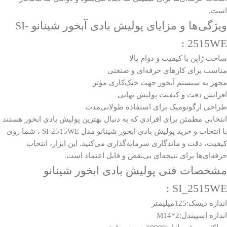
است.
ویژگی‌ها و مزایای پولیش بادی آبخور شینانو SI-
2515WE :
ساخت ژاپن با کیفیت و دوام بالا
مناسب برای کارهای حرفه‌ای و صنعتی
مجهز به سیستم آبخور جهت خنک‌کاری مؤثر
افزایش دقت و کیفیت پولیش نهایی
طراحی ارگونومیک برای استفاده طولانی‌مدت
انتخابی مطمئن برای افرادی که به دنبال بهترین پولیش بادی ابخور هستند
با انتخاب و خرید پولیش بادی ابخور شینانو مدل SI-2515WE ، شما روی
کیفیت، دقت و ماندگاری سرمایه‌گذاری می‌کنید. این ابزار، انتخاب
حرفه‌ای‌ها برای نتیجه‌ای بی‌نقص و قابل اعتماد است.
مشخصات فنی پولیش بادی ابخور شینانو
SI_2515WE :
اندازه دیسک:125میلیمتر
اندازه اسپیندل:M14*2