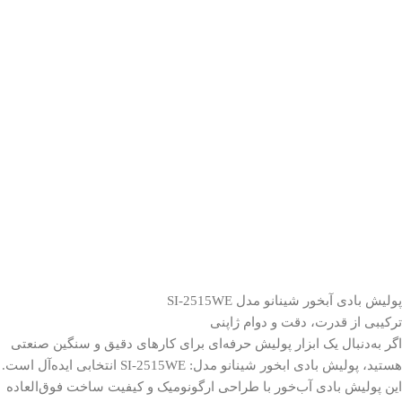
پولیش بادی آبخور شینانو مدل
SI-2515WE
ترکیبی از قدرت، دقت و دوام ژاپنی
اگر به‌دنبال یک ابزار پولیش حرفه‌ای برای کارهای دقیق و سنگین صنعتی
هستید، پولیش بادی ابخور شینانو مدل: SI-2515WE انتخابی ایده‌آل است.
این پولیش بادی آب‌خور با طراحی ارگونومیک و کیفیت ساخت فوق‌العاده